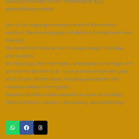
വൈകുന്നേരത്തെ ദർശന സമയങ്ങളിൽ മാറ്റം
ഉണ്ടായിരിക്കുന്നതല്ല.
Due to the ongoing renovation work of the temple’s
sanctum, the morning puja and darshan timings have been
changed.
The temple will close at 9 am on days except Thursdays
and Sundays.
On Thursdays, the ‘Ney vilakku deeparchana’ will begin at 9
am and will be offered at 10 am and the temple will close
at 10.30 am. All the rituals including annadanam will
continue without interruption.
Darshan facilities will be available as usual on Sundays.
There will be no change in the evening darshan timings.