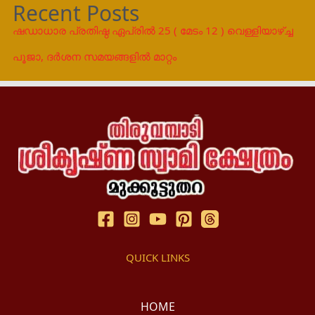
Recent Posts
ഷഡാധാര പ്രതിഷ്ഠ ഏപ്രിൽ 25 ( മേടം 12 ) വെള്ളിയാഴ്ച്ച
പൂജാ, ദർശന സമയങ്ങളിൽ മാറ്റം
QUICK LINKS
HOME