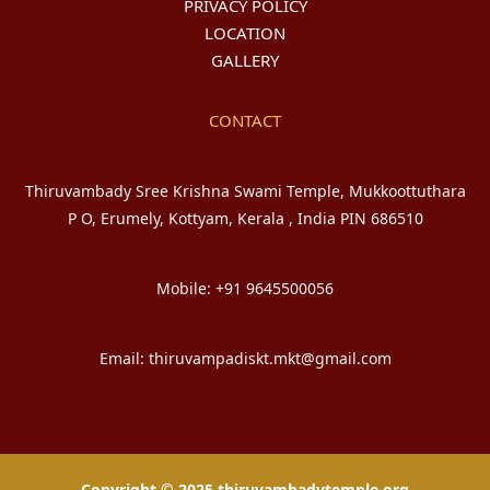
PRIVACY POLICY
LOCATION
GALLERY
CONTACT
Thiruvambady Sree Krishna Swami Temple, Mukkoottuthara
P O, Erumely, Kottyam, Kerala , India PIN 686510
Mobile: +91 9645500056
Email: thiruvampadiskt.mkt@gmail.com
Copyright © 2025 thiruvambadytemple.org