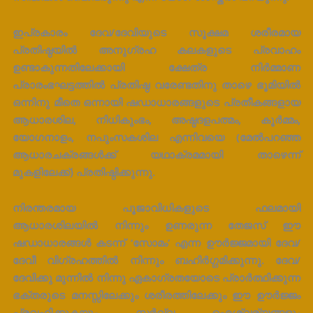
ഇപ്രകാരം ദേവ/ദേവിയുടെ സൂക്ഷമ ശരീരമായ
പ്രതിഷ്ഠയിൽ അനുഗ്രഹ കലകളുടെ പ്രവാഹം
ഉണ്ടാകുന്നതിലേക്കായി ക്ഷേത്ര നിർമ്മാണ
പ്രാരംഭഘട്ടത്തിൽ പ്രതിഷ്ഠ വരേണ്ടതിനു താഴെ ഭൂമിയിൽ
ഒന്നിനു മീതെ ഒന്നായി ഷഡാധാരങ്ങളുടെ പ്രതീകങ്ങളായ
ആധാരശില, നിധികുംഭം, അഷ്ഠദളപത്മം, കൂർമ്മം,
യോഗനാളം, നപുംസകശില എന്നിവയെ (മേൽപറഞ്ഞ
ആധാരചക്രങ്ങൾക്ക് യഥാക്രമമായി താഴെന്ന്
മുകളിലേക്ക്) പ്രതിഷ്ഠിക്കുന്നു.
നിരന്തരമായ പൂജാവിധികളുടെ ഫലമായി
ആധാരശിലയിൽ നിന്നും ഉണരുന്ന തേജസ്‌ ഈ
ഷഡാധാരങ്ങൾ കടന്ന് ‘സോമം’ എന്ന ഊർജ്ജമായി ദേവ/
ദേവീ വിഗ്രഹത്തിൽ നിന്നും ബഹിർഗ്ഗമിക്കുന്നു. ദേവ/
ദേവിക്കു മുന്നിൽ നിന്നു ഏകാഗ്രതയോടെ പ്രാർത്ഥിക്കുന്ന
ഭക്തരുടെ മനസ്സിലേക്കും ശരീരത്തിലേക്കും ഈ ഊർജ്ജം
പ്രവഹിക്കുകയും സർവ്വ ഐശ്വര്യങ്ങളും