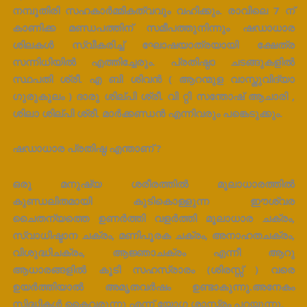
നമ്പൂതിരി സഹകാർമ്മികത്വവും വഹിക്കും. രാവിലെ 7 ന്
കാണിക്ക മണ്ഡപത്തിന് സമീപത്തുനിന്നും ഷഡാധാര
ശിലകൾ സ്വീകരിച്ച് ഘോഷയാത്രയായി ക്ഷേത്ര
സന്നിധിയിൽ എത്തിച്ചേരും. പ്രതിഷ്ഠാ ചടങ്ങുകളിൽ
സ്ഥപതി ശ്രീ. എ ബി ശിവൻ ( ആറന്മുള വാസ്തുവിദ്യാ
ഗുരുകുലം ) ദാരു ശില്പി ശ്രീ. വി റ്റി സന്തോഷ് ആചാരി ,
ശിലാ ശില്പി ശ്രീ. മാർക്കണ്ഡൻ എന്നിവരും പങ്കെടുക്കും.
ഷഡാധാര പ്രതിഷ്ഠ എന്താണ് ?
ഒരു മനുഷ്യ ശരീരത്തിൽ മൂലാധാരത്തിൽ
കുണ്ഡലിതമായി കുടികൊള്ളുന്ന ഈശ്വര
ചൈതന്യത്തെ ഉണർത്തി വളർത്തി മൂലാധാര ചക്രം,
സ്വാധിഷ്ടാന ചക്രം, മണിപൂരക ചക്രം, അനാഹതചക്രം,
വിശുദ്ധിചക്രം, ആജ്ഞാചക്രം എന്നീ ആറു
ആധാരങ്ങളിൽ കൂടി സഹസ്രാരം (ശിരസ്സ് ) വരെ
ഉയർത്തിയാൽ അമൃതവർഷം ഉണ്ടാകുന്നു.അനേകം
സിദ്ധികൾ കൈവരുന്നു എന്ന് യോഗ ശാസ്ത്രം പറയുന്നു.